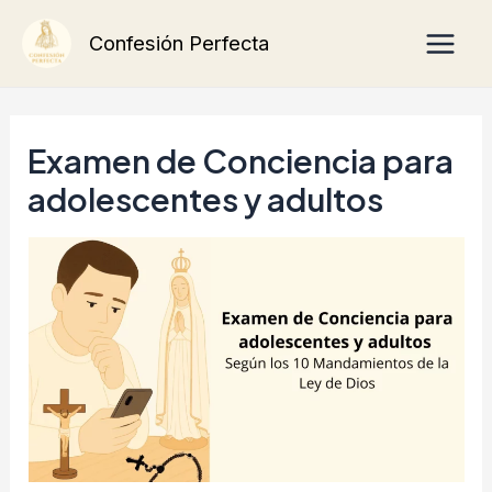
Ir
Main
Confesión Perfecta
al
Men
contenido
Examen de Conciencia para
adolescentes y adultos