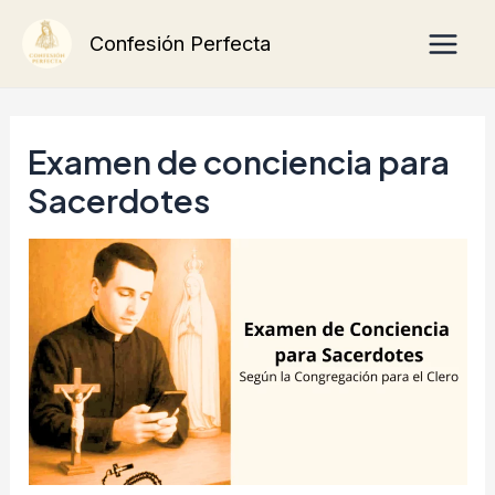
Ir
Main
Confesión Perfecta
al
Men
contenido
Examen de conciencia para
Sacerdotes