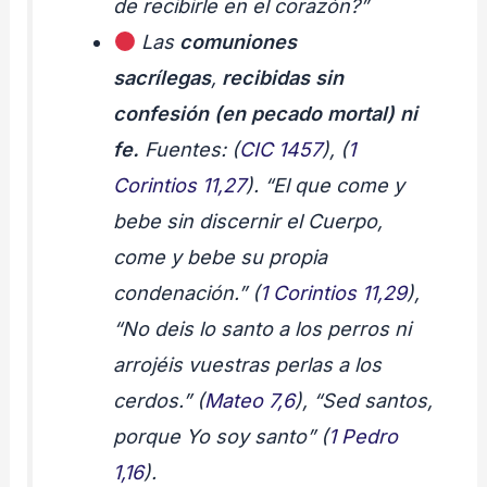
de recibirle en el corazón?”
Las
comuniones
sacrílegas
,
recibidas sin
confesión (en pecado mortal) ni
fe.
Fuentes: (
CIC 1457
), (
1
Corintios 11,27
). “El que come y
bebe sin discernir el Cuerpo,
come y bebe su propia
condenación.”
(
1 Corintios 11,29
)
,
“No deis lo santo a los perros ni
arrojéis vuestras perlas a los
cerdos.”
(
Mateo 7,6
),
“Sed santos,
porque Yo soy santo”
(
1 Pedro
1,16
).