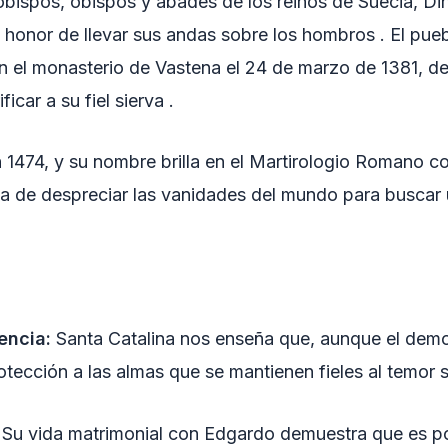
zobispos, obispos y abades de los reinos de Suecia, 
l honor de llevar sus andas sobre los hombros . El pu
en el monasterio de Vastena el 24 de marzo de 1381, de
icar a su fiel sierva .
 1474, y su nombre brilla en el Martirologio Romano c
ia de despreciar las vanidades del mundo para buscar 
encia:
Santa Catalina nos enseña que, aunque el demo
otección a las almas que se mantienen fieles al temor 
Su vida matrimonial con Edgardo demuestra que es pos