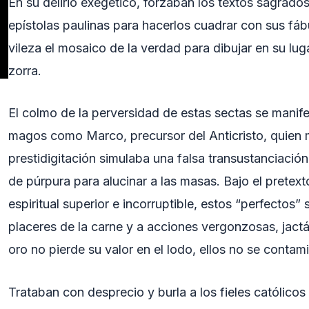
En su delirio exegético, forzaban los textos sagrados
epístolas paulinas para hacerlos cuadrar con sus fáb
vileza el mosaico de la verdad para dibujar en su lug
zorra.
El colmo de la perversidad de estas sectas se mani
magos como Marco, precursor del Anticristo, quien
prestidigitación simulaba una falsa transustanciación 
de púrpura para alucinar a las masas. Bajo el pretex
espiritual superior e incorruptible, estos “perfectos”
placeres de la carne y a acciones vergonzosas, jactá
oro no pierde su valor en el lodo, ellos no se conta
Trataban con desprecio y burla a los fieles católicos d