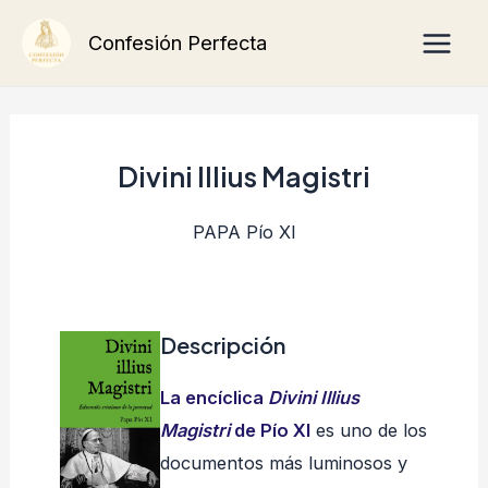
Ir
Main
Confesión Perfecta
al
Men
contenido
Divini Illius Magistri
PAPA Pío XI
Descripción
La encíclica
Divini Illius
Magistri
de Pío XI
es uno de los
documentos más luminosos y