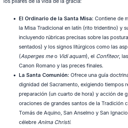
los pilares de la vida de la gracia
:
El Ordinario de la Santa Misa:
Contiene de ma
la Misa Tradicional en latín (rito tridentino) y 
incluyendo rúbricas precisas sobre las posturas 
sentados) y los signos litúrgicos como las as
(
Asperges me
o
Vidi aquam
), el
Confiteor
, la
Canon Romano y las preces finales.
La Santa Comunión:
Ofrece una guía doctrina
dignidad del Sacramento, exigiendo tiempos
preparación (un cuarto de hora) y acción de g
oraciones de grandes santos de la Tradición
Tomás de Aquino, San Anselmo y San Ignacio
célebre
Anima Christi
.