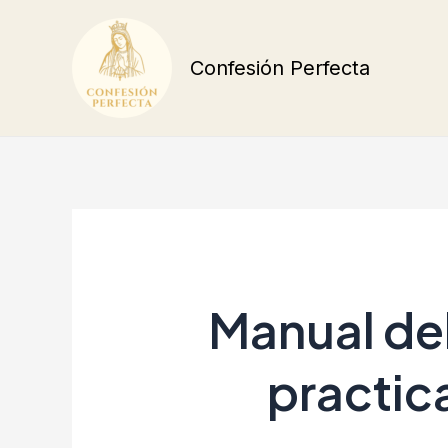
Ir
al
Confesión Perfecta
contenido
Manual del
practic