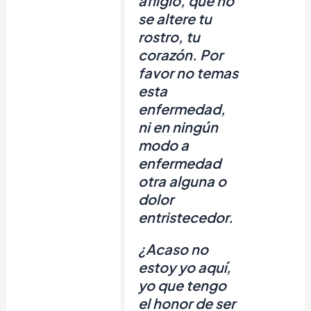
afligió, que no
se altere tu
rostro, tu
corazón. Por
favor no temas
esta
enfermedad,
ni en ningún
modo a
enfermedad
otra alguna o
dolor
entristecedor.
¿Acaso no
estoy yo aquí,
yo que tengo
el honor de ser