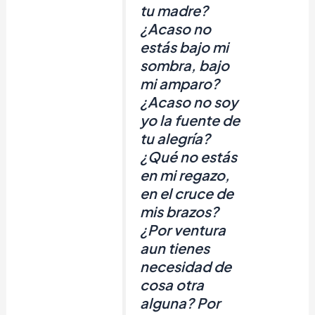
tu madre?
¿Acaso no
estás bajo mi
sombra, bajo
mi amparo?
¿Acaso no soy
yo la fuente de
tu alegría?
¿Qué no estás
en mi regazo,
en el cruce de
mis brazos?
¿Por ventura
aun tienes
necesidad de
cosa otra
alguna? Por