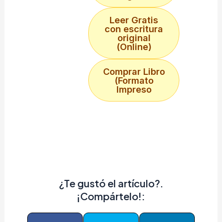
Leer Gratis
con escritura
original
(Online)
Comprar Libro
(Formato
Impreso
¿Te gustó el artículo?.
¡Compártelo!: