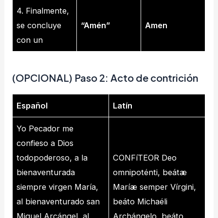
4. Finalmente,
se concluye
“Amén”
Amen
con un
(OPCIONAL)
Paso 2: Acto de contrición
Español
Latín
Yo Pecador me
confieso a Dios
todopoderoso, a la
CONFíTEOR Deo
bienaventurada
omnipoténti, beátæ
siempre virgen María,
Maríæ semper Vírgini,
al bienaventurado san
beáto Michaéli
Miguel Arcángel, al
Archángelo, beáto