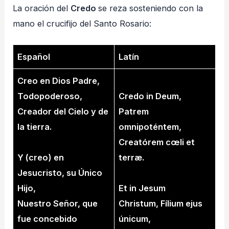
La oración del
Credo
se reza sosteniendo con la
mano el crucifijo del Santo Rosario:
Español
Latín
Creo en Dios Padre,
Todopoderoso,
Credo in Deum,
Creador del Cielo y de
Patrem
la tierra.
omnipoténtem,
Creatórem cœli et
Y (creo) en
terræ.
Jesucristo, su Único
Hijo,
Et in Jesum
Nuestro Señor, que
Christum, Fílium ejus
fue concebido
únicum,