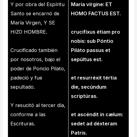
Y por obra del Espíritu
María vírgine: ET
Santo se encarnó de
HOMO FACTUS
EST.
María Virgen, Y SE
HIZO HOMBRE.
crucifíxus étiam pro
nobis: sub Póntio
Crucificado también
Piláto passus et
por nosotros, bajo el
sepúltus est.
poder de Poncio Pilato,
padeció y fue
et resurréxit tértia
sepultado.
die, secúndum
scriptúras.
Y resucitó al tercer día,
conforme a las
et ascéndit in cælum:
Escrituras.
sedet ad déxteram
Patris.