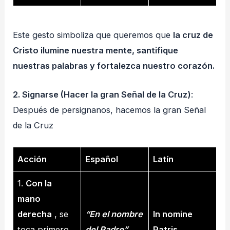
Este gesto simboliza que queremos que
la cruz de
Cristo ilumine nuestra mente, santifique
nuestras palabras y fortalezca nuestro corazón.
2. Signarse (Hacer la gran Señal de la Cruz)
:
Después de persignanos, hacemos la gran Señal
de la Cruz
Acción
Español
Latín
1.
Con la
mano
derecha
, se
“En el nombre
In nomine
toca primero
del Padre”
Patris