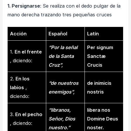
1. Persignarse
: Se realiza con el dedo pulgar de la
mano derecha trazando tres pequeñas cruces
Acción
Español
Latín
“Por la señal
Per signum
1.
En el frente
de la Santa
Sanctæ
, diciendo:
Cruz”,
Crucis
2.
En los
“de nuestros
de inimicis
labios
,
enemigos”,
nostris
diciendo:
“líbranos,
libera nos
3.
En el pecho
Señor, Dios
Domine Deus
, diciendo:
nuestro.”
noster.