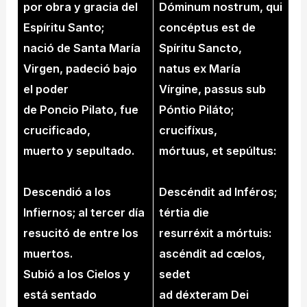
por obra y gracia del
Dóminum nostrum, qui
Espíritu Santo;
concéptus est de
nació de Santa María
Spíritu Sancto,
Virgen, padeció bajo
natus ex María
el poder
Vírgine, passus sub
de Poncio Pilato, fue
Póntio Piláto;
crucificado,
crucifíxus,
muerto y sepultado.
mórtuus, et sepúltus:
Descendió a los
Descéndit ad Inféros;
Infiernos; al tercer día
tértia die
resucitó de entre los
resurréxit a mórtuis:
muertos.
ascéndit ad cœlos,
Subió a los Cielos y
sedet
está sentado
ad déxteram Dei