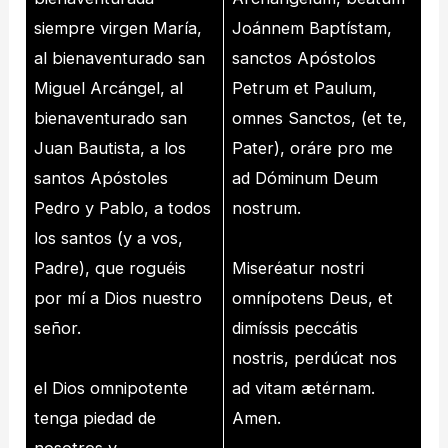
siempre virgen María,
Joánnem Baptístam,
al bienaventurado san
sanctos Apóstolos
Miguel Arcángel, al
Petrum et Paulum,
bienaventurado san
omnes Sanctos, (et te,
Juan Bautista, a los
Pater), oráre pro me
santos Apóstoles
ad Dóminum Deum
Pedro y Pablo, a todos
nostrum.
los santos (y a vos,
Padre), que roguéis
Miseréatur nostri
por mí a Dios nuestro
omnípotens Deus, et
señor.
dimíssis peccátis
nostris, perdúcat nos
el Dios omnipotente
ad vitam ætérnam.
tenga piedad de
Amen.
nosotros y,