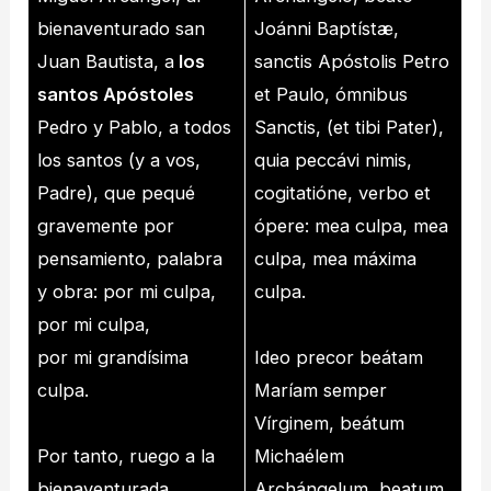
bienaventurado san
Joánni Baptístæ,
Juan Bautista, a
los
sanctis Apóstolis Petro
santos Apóstoles
et Paulo, ómnibus
Pedro y Pablo, a todos
Sanctis, (et tibi Pater),
los santos (y a vos,
quia peccávi nimis,
Padre), que pequé
cogitatióne, verbo et
gravemente por
ópere: mea culpa, mea
pensamiento, palabra
culpa, mea máxima
y obra: por mi culpa,
culpa.
por mi culpa,
por mi grandísima
Ideo precor beátam
culpa.
Maríam semper
Vírginem, beátum
Por tanto, ruego a la
Michaélem
bienaventurada
Archángelum, beatum