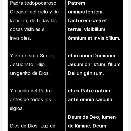
Padre todopoderoso,
Patrem
Creador del cielo y de
omnipoténtem,
la tierra, de todas las
factórem cæli et
cosas visibles e
terræ, visibílium
invisibles.
ómnium et invisibílium.
Y en un solo Señor,
et in unum Dóminum
Jesucristo, Hijo
Jesum christum, fílium
unigénito de Dios.
Dei unigénitum.
Y nacido del Padre
et ex Patre natum
antes de todos los
ante ómnia sæcula.
siglos.
Deum de Deo, lumen
Dios de Dios, Luz de
de lúmine, Deum