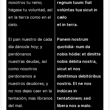
nosotros tu reino;
regnum tuum: fiat
hágase tu voluntad, así
volúntas tua sicut in
en la tierra como en el
cælo
cielo.
et in terra.
El pan nuestro de cada
Panem nostrum
día dánosle hoy; y
quotidiá- num da
perdónanos
nobis hódie: et dimítte
nuestras deudas, así
nobis débita nostra,
como nosotros
sicut et nos
perdonamos a
dimíttimus debitóribus
nuestros deudores; y
nostris. Et ne nos
no nos dejes caer en la
indúcas in
tentación; mas líbranos
tentatiónem; sed
del mal.
líbera nos a malo.