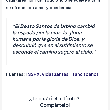
cada tarea humilde.
Todo oficio se vuelve altar si
se ofrece con amor y obediencia.
“El Beato Santos de Urbino
cambió
la espada por la cruz, la gloria
humana por la gloria de Dios, y
descubrió que en el sufrimiento se
esconde el camino seguro al cielo.”
Fuentes:
FSSPX,
VidasSantas
,
Franciscanos
¿Te gustó el artículo?.
¡Compártelo!: