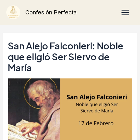
Ir
Main
Confesión Perfecta
al
Men
contenido
San Alejo Falconieri: Noble
que eligió Ser Siervo de
María