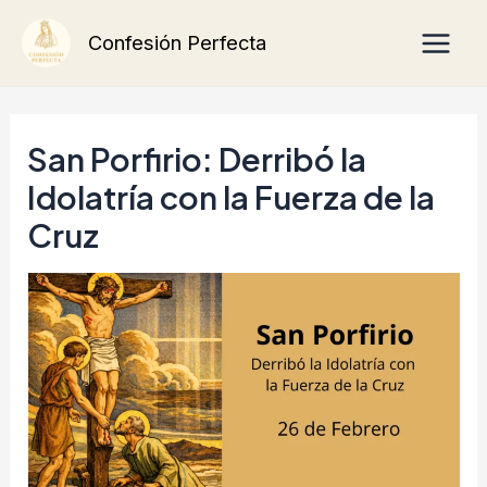
Ir
Main
Confesión Perfecta
al
Men
contenido
San Porfirio: Derribó la
Idolatría con la Fuerza de la
Cruz