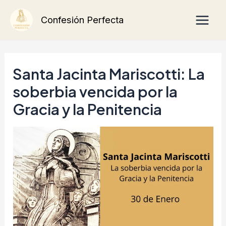
Ir
Main
Confesión Perfecta
al
Men
contenido
Santa Jacinta Mariscotti: La
soberbia vencida por la
Gracia y la Penitencia