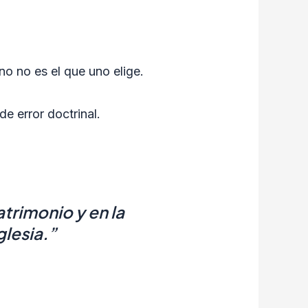
o no es el que uno elige.
e error doctrinal.
trimonio y en la
glesia.
”