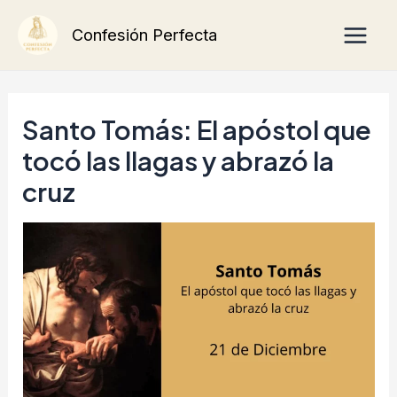
Ir
Main
Confesión Perfecta
al
Men
contenido
Santo Tomás: El apóstol que
tocó las llagas y abrazó la
cruz