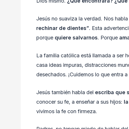
Dios mismo.
¿Qué encontrará? ¿Qué 
Jesús no suaviza la verdad. Nos habla co
rechinar de dientes”
. Esta advertenc
porque
quiere salvarnos
. Porque
ama
La familia católica está llamada a ser
casa ideas impuras, distracciones mun
desechados. ¡Cuidemos lo que entra a 
Jesús también habla del
escriba que s
conocer su fe, a enseñar a sus hijos:
la
vivimos la fe con firmeza.
Padres, no tengan miedo de hablar del 