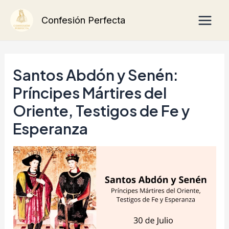
Ir
Main
Confesión Perfecta
al
Men
contenido
Santos Abdón y Senén:
Príncipes Mártires del
Oriente, Testigos de Fe y
Esperanza