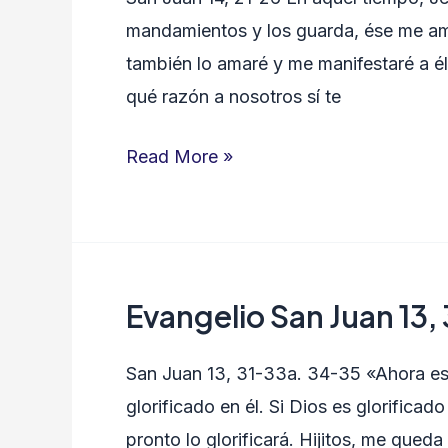
Juan
mandamientos y los guarda, ése me am
14,
también lo amaré y me manifestaré a él»
21-
qué razón a nosotros sí te
26
Read More »
Evangelio San Juan 13,
Evangelio
San
San Juan 13, 31-33a. 34-35 «Ahora es g
Juan
glorificado en él. Si Dios es glorificado
13,
pronto lo glorificará. Hijitos, me que
31-