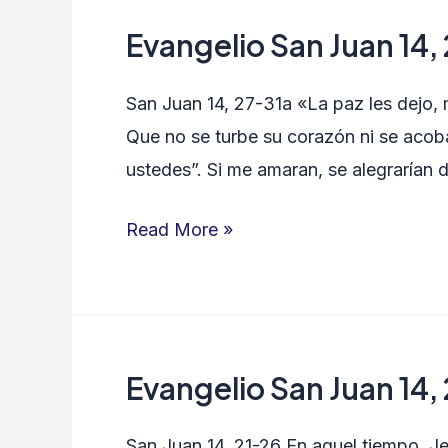
Evangelio San Juan 14,
Evangelio
San
San Juan 14, 27-31a «La paz les dejo, 
Juan
Que no se turbe su corazón ni se acob
14,
ustedes”. Si me amaran, se alegrarían 
27-
31a
Read More »
Evangelio San Juan 14,
Evangelio
San
San Juan 14, 21-26 En aquel tiempo, Je