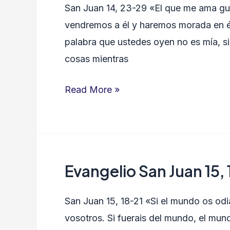
San Juan 14, 23-29 «El que me ama gua
Juan
vendremos a él y haremos morada en él
14,
palabra que ustedes oyen no es mía, s
23-
cosas mientras
29
Read More »
Evangelio San Juan 15,
Evangelio
San
San Juan 15, 18-21 «Si el mundo os od
Juan
vosotros. Si fuerais del mundo, el mu
15,