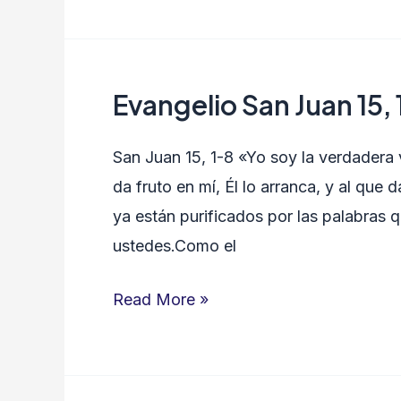
Evangelio San Juan 15,
Evangelio
San
San Juan 15, 1-8 «Yo soy la verdadera v
Juan
da fruto en mí, Él lo arranca, y al que
15,
ya están purificados por las palabras
1-
ustedes.Como el
8
Read More »