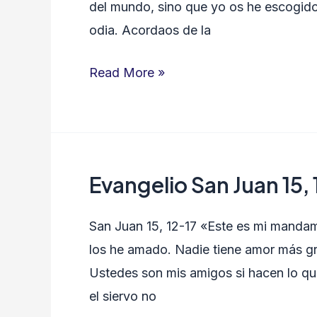
del mundo, sino que yo os he escogid
18-
odia. Acordaos de la
21
Read More »
Evangelio San Juan 15, 
Evangelio
San
San Juan 15, 12-17 «Este es mi mandam
Juan
los he amado. Nadie tiene amor más gr
15,
Ustedes son mis amigos si hacen lo qu
12-
el siervo no
17