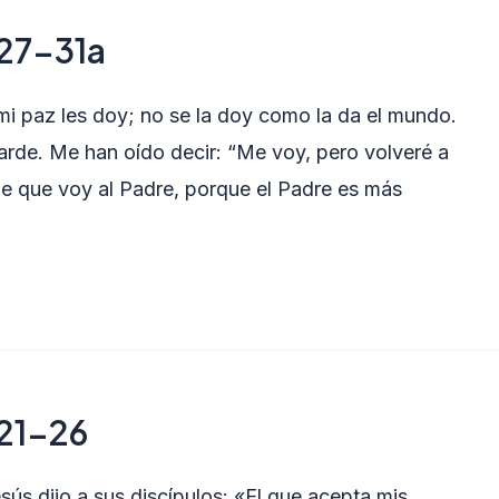
 27-31a
mi paz les doy; no se la doy como la da el mundo.
arde. Me han oído decir: “Me voy, pero volveré a
de que voy al Padre, porque el Padre es más
 21-26
sús dijo a sus discípulos: «El que acepta mis