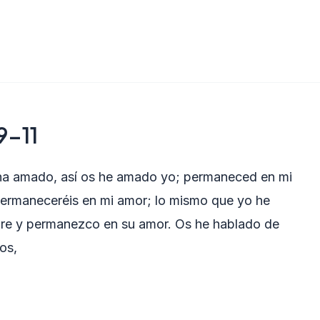
9-11
ha amado, así os he amado yo; permaneced en mi
permaneceréis en mi amor; lo mismo que yo he
re y permanezco en su amor. Os he hablado de
os,