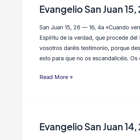
Evangelio San Juan 15, 
Evangelio
San
San Juan 15, 26 — 16, 4a «Cuando venga
Juan
Espíritu de la verdad, que procede del 
15,
vosotros daréis testimonio, porque des
26
esto para que no os escandalicéis. Os 
—
16,
Read More »
4a
Evangelio San Juan 14,
Evangelio
San