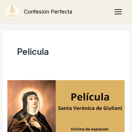
Ir
Main
Confesión Perfecta
al
Men
contenido
Pelicula
Santa
Verónica
de
Giuliani