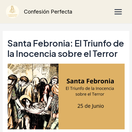
Ir
Main
Confesión Perfecta
al
Men
contenido
Santa Febronia: El Triunfo de
la Inocencia sobre el Terror