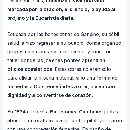
Desde entonces,
comenzó a vivir una vida
marcada por la oración, el silencio, la ayuda al
prójimo y la Eucaristía diaria
.
Educada por las benedictinas de Gandino, su débil
salud la hizo regresar a su pueblo, donde organizó
grupos de mujeres para la oración, y fundó
un
taller donde las jóvenes pobres aprendían
oficios domésticos
. Estas obras no eran solo
para aliviar la miseria material, sino
una forma de
atraerlas a Dios, enseñarles a orar, a vivir con
dignidad y a convertirse de corazón
.
En
1824
conoció a
Bartolomea Capitanio
, juntas
abrieron un oratorio juvenil, un hospital, y soñaron
con una congregación femenina. En
otoño de