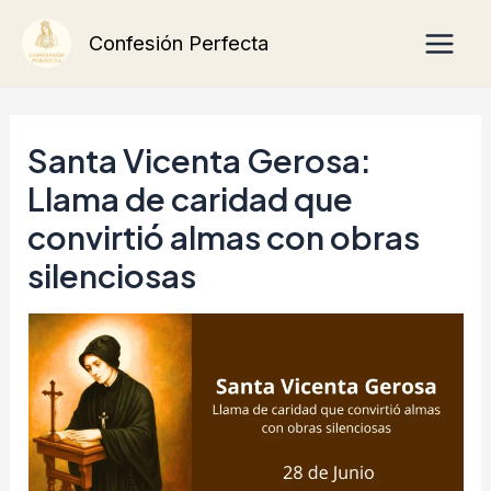
Ir
Main
Confesión Perfecta
al
Men
contenido
Santa Vicenta Gerosa:
Llama de caridad que
convirtió almas con obras
silenciosas