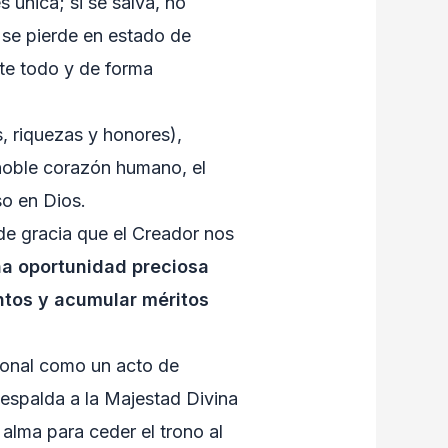
 única; si se salva, no
i se pierde en estado de
te todo y de forma
, riquezas y honores),
noble corazón humano, el
so en Dios.
 de gracia que el Creador nos
a oportunidad preciosa
entos y acumular méritos
cional como un acto de
a espalda a la Majestad Divina
alma para ceder el trono al