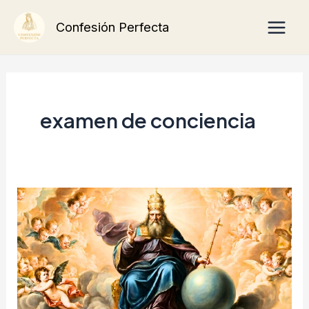
Ir
Main
Confesión Perfecta
al
Men
contenido
examen de conciencia
La
Divina
Providencia