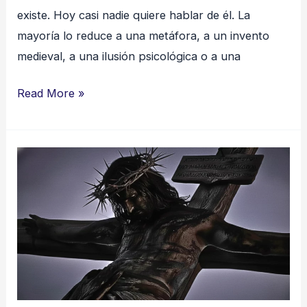
existe. Hoy casi nadie quiere hablar de él. La
mayoría lo reduce a una metáfora, a un invento
medieval, a una ilusión psicológica o a una
Read More »
El
Misterio
de
la
Cruz
y
la
Gracia