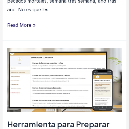
pecados mortales, semana tras semana, año tras
año. No es que les
Read More »
Herramienta
para
Preparar
una
Buena
Confesión
Herramienta para Preparar