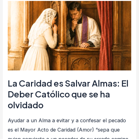
La
Caridad
es
Salvar
Almas:
El
Deber
Católico
que
La Caridad es Salvar Almas: El
se
Deber Católico que se ha
ha
olvidado
olvidado
Ayudar a un Alma a evitar y a confesar el pecado
es el Mayor Acto de Caridad (Amor) “sepa que
quien convierte a un pecador de su errado camino