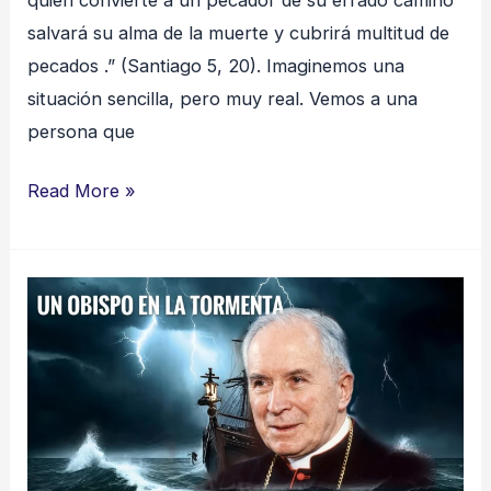
salvará su alma de la muerte y cubrirá multitud de
pecados .” (Santiago 5, 20). Imaginemos una
situación sencilla, pero muy real. Vemos a una
persona que
Read More »
La
Crisis
que
afecta
la
Iglesia
Católica: