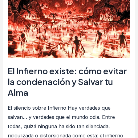
Infierno
existe:
cómo
evitar
la
condenación
y
Salvar
El Infierno existe: cómo evitar
tu
la condenación y Salvar tu
Alma
Alma
El silencio sobre Infierno Hay verdades que
salvan… y verdades que el mundo odia. Entre
todas, quizá ninguna ha sido tan silenciada,
ridiculizada o distorsionada como esta: el infierno